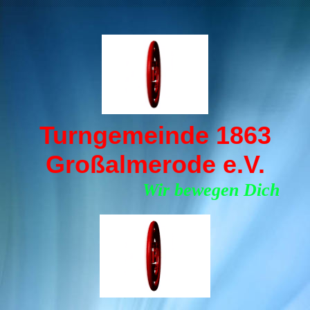
Turngemeinde 1863
Großalmerode e.V.
Wir bewegen Dich