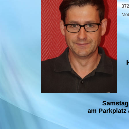
37
Mob
Samstag 
am Parkplatz