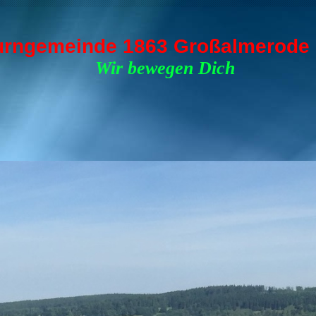
urngemeinde 1863 Großalmerode 
ir bewegen Dich