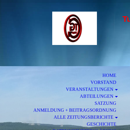
T
W
HOME
VORSTAND
VERAN­STALTUNGEN
ABTEILUNGEN
SATZUNG
ANMELDUNG + BEITRAGSORDNUNG
ALLE ZEITUNGSBERICHTE
GESCHICHTE