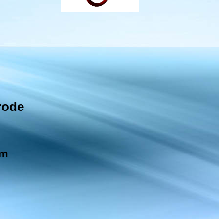
rode
am