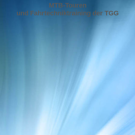
MTB-Touren
und Fahrtechniktraining der TGG