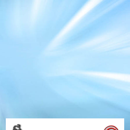
borisambilsteinturm