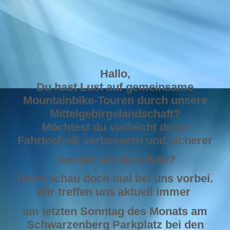
nordkap
Hallo,
Du hast Lust auf gemeinsame
Mountainbike-Touren durch unsere
Mittelgebirgslandschaft?
Möchtest du vielleicht deine
Fahrtechnik verbessern und sicherer
werden auf dem Bike?
Dann schau doch mal bei uns vorbei.
Wir treffen uns aktuell immer
am letzten Sonntag des Monats am
Schwarzenberg Parkplatz bei den