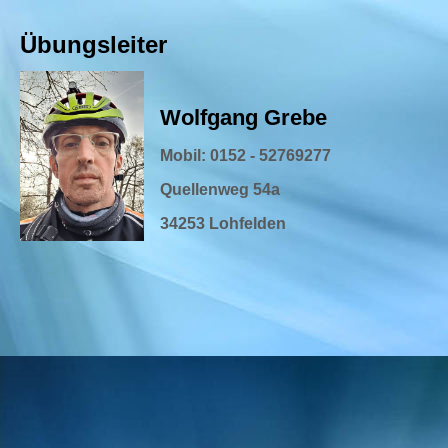
Übungsleiter
Wolfgang Grebe
Mobil: 0152 - 52769277
Quellenweg 54a
34253 Lohfelden