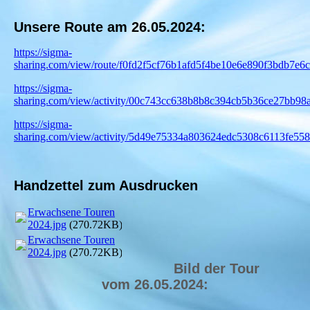
Unsere Route am 26.05.2024:
https://sigma-
sharing.com/view/route/f0fd2f5cf76b1afd5f4be10e6e890f3bdb7e6c
https://sigma-
sharing.com/view/activity/00c743cc638b8b8c394cb5b36ce27bb98
https://sigma-
sharing.com/view/activity/5d49e75334a803624edc5308c6113fe55
Handzettel zum Ausdrucken
Erwachsene Touren
2024.jpg
(270.72KB)
Erwachsene Touren
2024.jpg
(270.72KB)
Bild der Tour
vom
26.05.2024
: