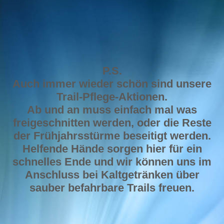
Wolfgang Grebe
P.S.
Auch immer wieder schön sind unsere
Trail-Pflege-Aktionen.
Ab und an muss einfach mal was
freigeschnitten werden, oder die Reste
der Frühjahrsstürme beseitigt werden.
Helfende Hände sorgen hier für ein
schnelles Ende und wir können uns im
Anschluss bei Kaltgetränken über
sauber befahrbare Trails freuen.